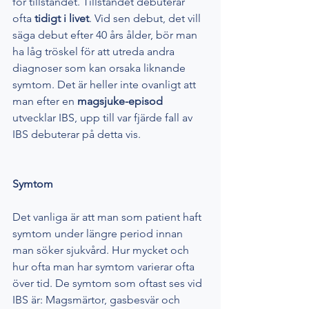
för tillståndet. Tillståndet debuterar 
ofta
 tidigt i livet
. Vid sen debut, det vill 
säga debut efter 40 års ålder, bör man 
ha låg tröskel för att utreda andra 
diagnoser som kan orsaka liknande 
symtom. Det är heller inte ovanligt att 
man efter en
 magsjuke-episod
utvecklar IBS, upp till var fjärde fall av 
IBS debuterar på detta vis. 
Symtom 
Det vanliga är att man som patient haft 
symtom under längre period innan 
man söker sjukvård. Hur mycket och 
hur ofta man har symtom varierar ofta 
över tid. De symtom som oftast ses vid 
IBS är: Magsmärtor, gasbesvär och 