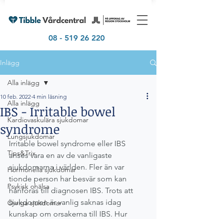
08 - 519 26 220
Inlägg
Alla inlägg
10 feb. 2022
4 min läsning
Alla inlägg
IBS - Irritable bowel
Kardiovaskulära sjukdomar
syndrome
Lungsjukdomar
Irritable bowel syndrome eller IBS 
Tips&Trix
anses vara en av de vanligaste 
sjukdomarna i världen. Fler än var 
Hormonella sjukdomar
tionde person har besvär som kan 
Psykisk ohälsa
hänföras till diagnosen IBS. Trots att 
sjukdomen är vanlig saknas idag 
Övriga sjukdomar
kunskap om orsakerna till IBS. Hur 